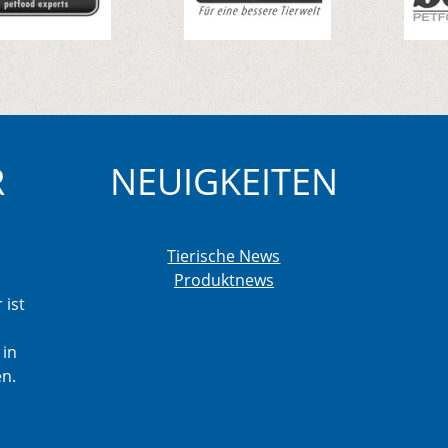
R
NEUIGKEITEN
Tierische News
Produktnews
 ist
 in
en.