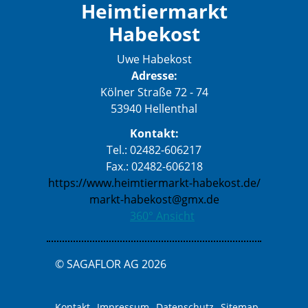
Heimtiermarkt
Habekost
Uwe Habekost
Adresse:
Kölner Straße 72 - 74
53940 Hellenthal
Kontakt:
Tel.: 02482-606217
Fax.: 02482-606218
https://www.heimtiermarkt-habekost.de/
markt-habekost@gmx.de
360° Ansicht
© SAGAFLOR AG 2026
Kontakt
Impressum
Datenschutz
Sitemap