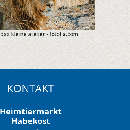
das kleine atelier - fotolia.com
KONTAKT
Heimtiermarkt
Habekost