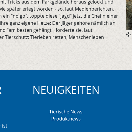
s mit Tricks aus dem Parkgelände heraus gelockt und
 später erlegt worden - so, laut Medienberichten,
ein "no go", toppte diese "Jagd" jetzt die Chefin einer
ihre ganz eigene Hetze: Der Jäger gehöre nämlich an
nd "am besten gehängt", forderte sie, laut
© 
er Tierschutz: Tierleben retten, Menschenleben
R
NEUIGKEITEN
Tierische News
Produktnews
 ist