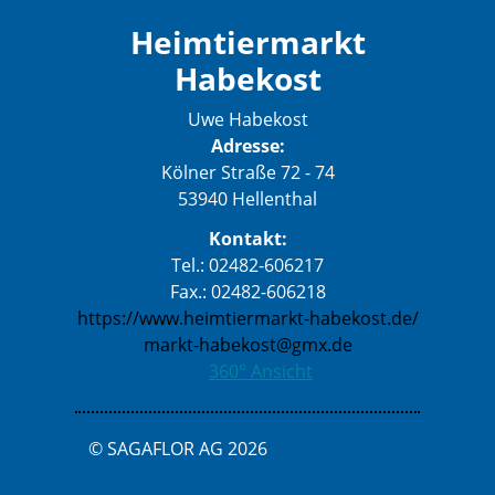
Heimtiermarkt
Habekost
Uwe Habekost
Adresse:
Kölner Straße 72 - 74
53940 Hellenthal
Kontakt:
Tel.: 02482-606217
Fax.: 02482-606218
https://www.heimtiermarkt-habekost.de/
markt-habekost@gmx.de
360° Ansicht
© SAGAFLOR AG 2026