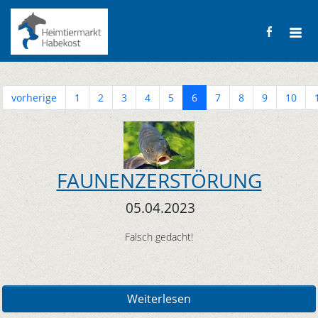
vorherige
1
2
3
4
5
6
7
8
9
10
FAUNENZERSTÖRUNG
05.04.2023
Falsch gedacht!
Weiterlesen