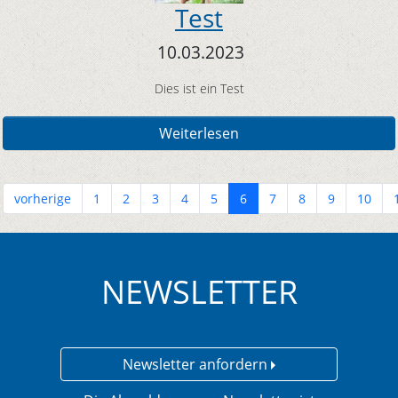
Test
10.03.2023
Dies ist ein Test
Weiterlesen
vorherige
1
2
3
4
5
6
7
8
9
10
NEWSLETTER
Newsletter anfordern