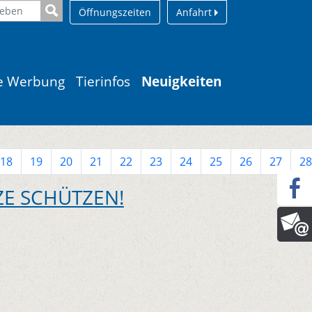
Öffnungszeiten
Anfahrt
le Werbung
Tierinfos
Neuigkeiten
18
19
20
21
22
23
24
25
26
27
28
ZE SCHÜTZEN!