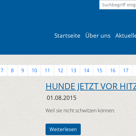
Startseite
Über uns
Aktuel
7
8
9
10
11
12
13
14
15
16
17
HUNDE JETZT VOR HIT
01.08.2015
Weil sie nicht schwitzen können:
Weiterlesen