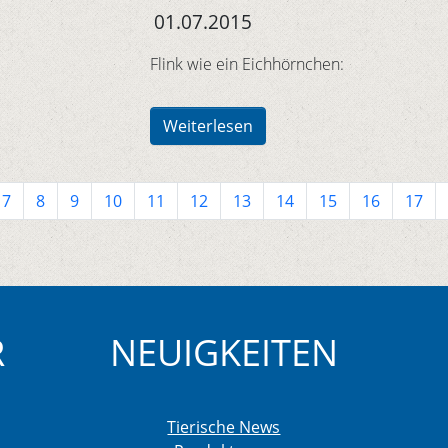
01.07.2015
Flink wie ein Eichhörnchen:
Weiterlesen
7
8
9
10
11
12
13
14
15
16
17
R
NEUIGKEITEN
Tierische News