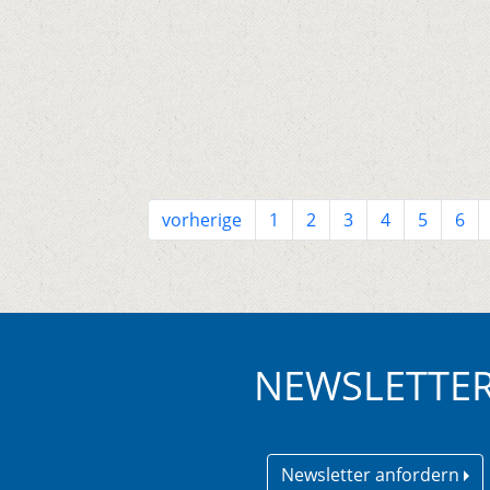
vorherige
1
2
3
4
5
6
NEWSLETTE
Newsletter anfordern