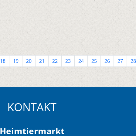
18
19
20
21
22
23
24
25
26
27
28
KONTAKT
Heimtiermarkt