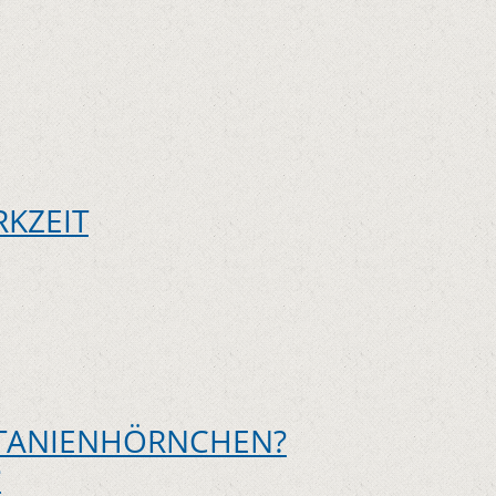
RKZEIT
TANIENHÖRNCHEN?
?