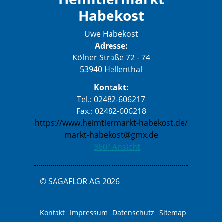
Habekost
Uwe Habekost
Adresse:
Kölner Straße 72 - 74
53940 Hellenthal
Kontakt:
Tel.: 02482-606217
Fax.: 02482-606218
https://www.heimtiermarkt-habekost.de/
markt-habekost@gmx.de
360° Ansicht
© SAGAFLOR AG 2026
Kontakt
Impressum
Datenschutz
Sitemap