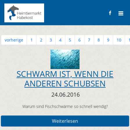
vorherige
1
2
3
4
5
6
7
8
9
10
SCHWARM IST, WENN DIE
ANDEREN SCHUBSEN
24.06.2016
Warum sind Fischschwärme so schnell wendig?
Weiterlesen