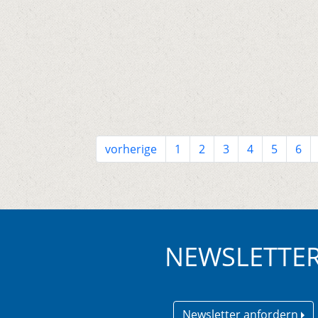
vorherige
1
2
3
4
5
6
NEWSLETTE
Newsletter anfordern