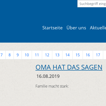
Startseite
Über uns
Aktuel
7
8
9
10
11
12
13
14
15
16
17
OMA HAT DAS SAGEN
16.08.2019
Familie macht stark: