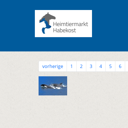
vorherige
1
2
3
4
5
6