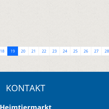
18
19
20
21
22
23
24
25
26
27
28
KONTAKT
Heimtiermarkt