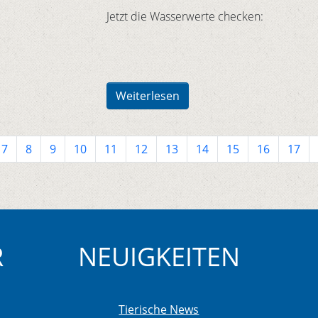
Jetzt die Wasserwerte checken:
Weiterlesen
7
8
9
10
11
12
13
14
15
16
17
R
NEUIGKEITEN
Tierische News