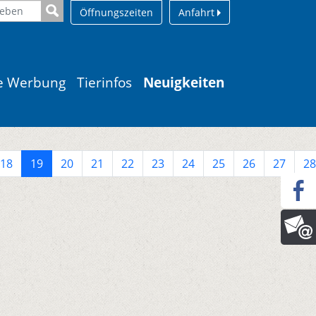
Öffnungszeiten
Anfahrt
le Werbung
Tierinfos
Neuigkeiten
18
19
20
21
22
23
24
25
26
27
28