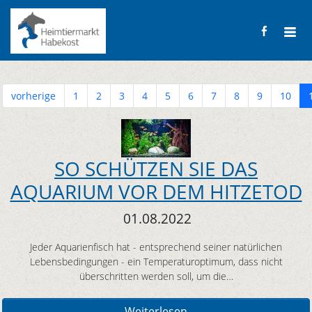
vorherige
1
2
3
4
5
6
7
8
9
10
SO SCHÜTZEN SIE DAS
AQUARIUM VOR DEM HITZETOD
01.08.2022
Jeder Aquarienfisch hat - entsprechend seiner natürlichen
Lebensbedingungen - ein Temperaturoptimum, dass nicht
überschritten werden soll, um die…
Weiterlesen